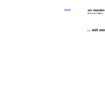
home
wir standen
Groucho Marx
... mit u